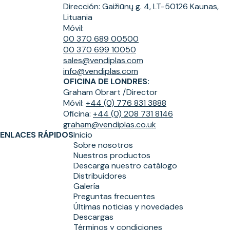
Dirección:
Gaižiūnų g. 4, LT-50126 Kaunas,
Lituania
Móvil:
00 370 689 00500
00 370 699 10050
sales@vendiplas.com
info@vendiplas.com
OFICINA DE LONDRES:
Graham Obrart /
Director
Móvil:
+44 (0) 776 831 3888
Oficina:
+44 (0) 208 731 8146
graham@vendiplas.co.uk
ENLACES RÁPIDOS
Inicio
Sobre nosotros
Nuestros productos
Descarga nuestro catálogo
Distribuidores
Galería
Preguntas frecuentes
Últimas noticias y novedades
Descargas
Términos y condiciones