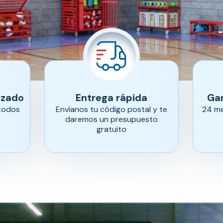
izado
Entrega rápida
Gar
 todos
Envíanos tu código postal y te
24 me
s
daremos un presupuesto
gratuito