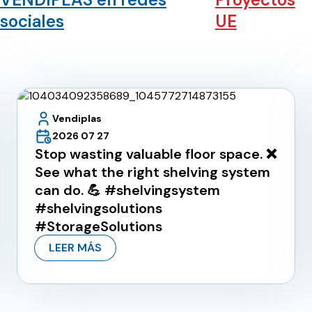
sociales
UE
Vendiplas
2026 07 27
Stop wasting valuable floor space. ❌
See what the right shelving system
can do. 💪 #shelvingsystem
#shelvingsolutions
#StorageSolutions
LEER MÁS