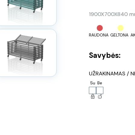
1900X700X840 mm,
RAUDONA
GELTONA
A
Savybės:
UŽRAKINAMAS / N
Su
Be