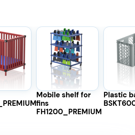
Mobile shelf for
Plastic 
)_PREMIUM
fins
BSKT60
FH1200_PREMIUM