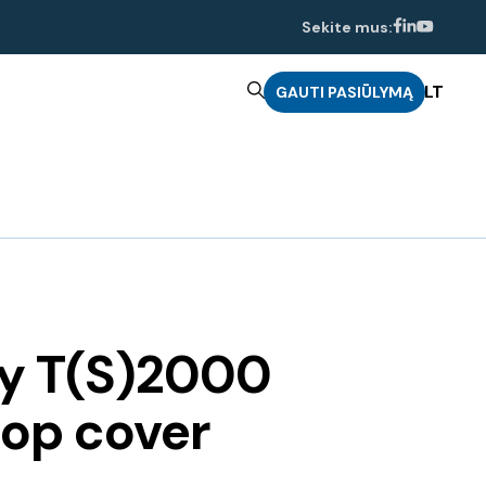
Sekite mus:
LT
GAUTI PASIŪLYMĄ
ey T(S)2000
top cover