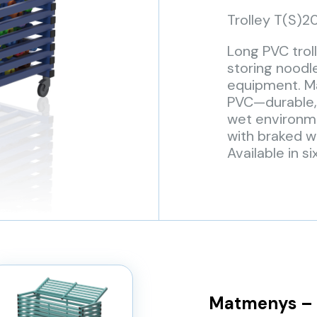
Trolley T(S)2
Long PVC troll
storing noodl
equipment. Ma
PVC—durable, 
wet environme
with braked w
Available in si
Matmenys – 