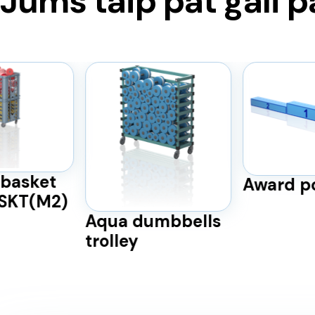
Jums taip pat gali p
basket
Award p
BSKT(M2)
Aqua dumbbells
trolley