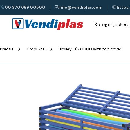
00 370 689 00500
info@vendiplas.com
https:
Plat
Kategorijos
Pradžia
Produktai
Trolley T(S)2000 with top cover