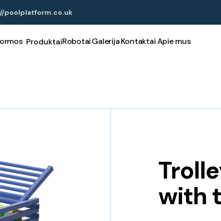
//poolplatform.co.uk
formos
Robotai
Galerija
Kontaktai
Apie mus
Produktai
Troll
with 