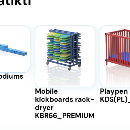
atikti
odiums
Mobile
Playpen
kickboards rack-
KDS(PL
dryer
KBR66_PREMIUM