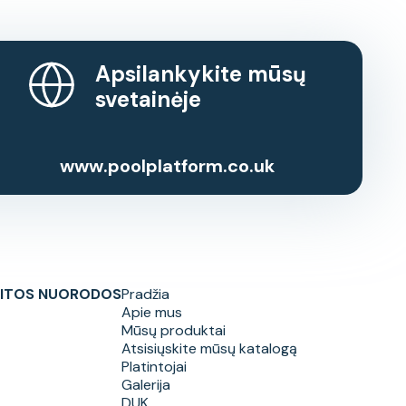
Apsilankykite mūsų
svetainėje
www.poolplatform.co.uk
ITOS NUORODOS
Pradžia
Apie mus
Mūsų produktai
Atsisiųskite mūsų katalogą
Platintojai
Galerija
DUK