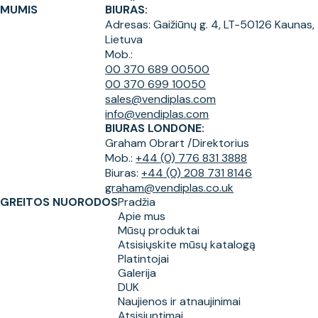
MUMIS
BIURAS:
Adresas:
Gaižiūnų g. 4, LT-50126 Kaunas,
Lietuva
Mob.:
00 370 689 00500
00 370 699 10050
sales@vendiplas.com
info@vendiplas.com
BIURAS LONDONE:
Graham Obrart /
Direktorius
Mob.:
+44 (0) 776 831 3888
Biuras:
+44 (0) 208 731 8146
graham@vendiplas.co.uk
GREITOS NUORODOS
Pradžia
Apie mus
Mūsų produktai
Atsisiųskite mūsų katalogą
Platintojai
Galerija
DUK
Naujienos ir atnaujinimai
Atsisiuntimai