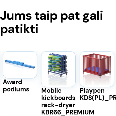
Jums taip pat gali
patikti
Award
podiums
Mobile
Playpen
kickboards
KDS(PL)_P
rack-dryer
KBR66_PREMIUM