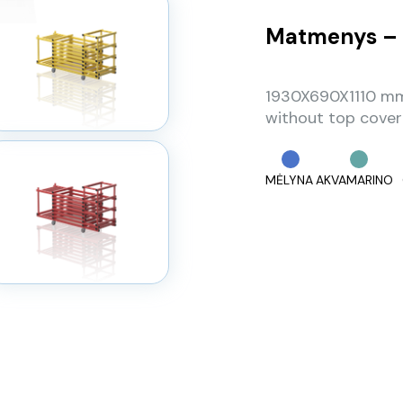
Matmenys – 
1930X690X1110 mm,
without top cover
MĖLYNA
AKVAMARINO