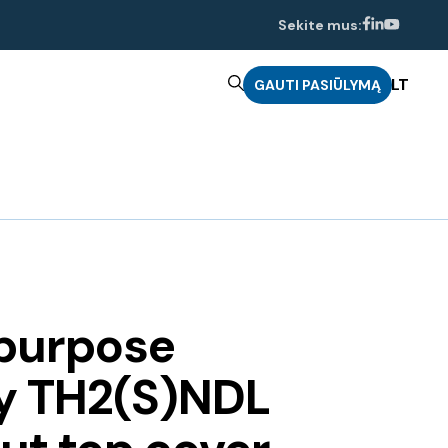
Sekite mus:
LT
GAUTI PASIŪLYMĄ
purpose
ey TH2(S)NDL