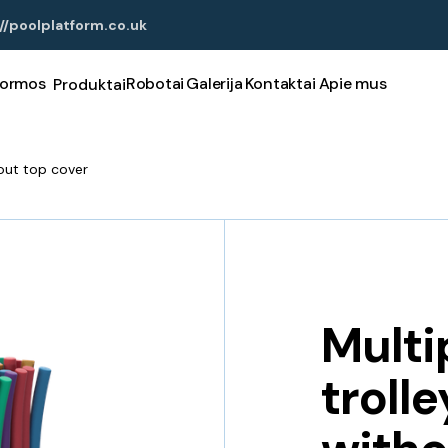
//poolplatform.co.uk
formos
Robotai
Galerija
Kontaktai
Apie mus
Produktai
out top cover
Multi
troll