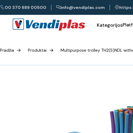
00 370 689 00500
info@vendiplas.com
https:
Plat
Kategorijos
Pradžia
Produktai
Multipurpose trolley TH2(S)NDL with