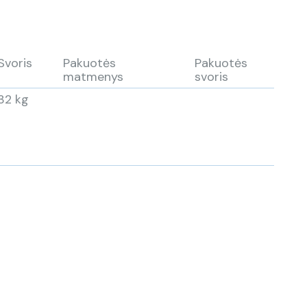
Svoris
Pakuotės
Pakuotės
matmenys
svoris
32 kg