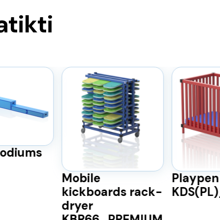
atikti
odiums
Mobile
Playpen
kickboards rack-
KDS(PL
dryer
KBR66_PREMIUM