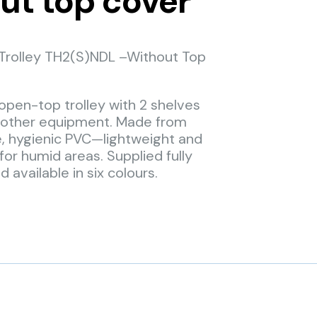
ut top cover
Trolley TH2(S)NDL –Without Top
open-top trolley with 2 shelves
d other equipment. Made from
, hygienic PVC—lightweight and
 for humid areas. Supplied fully
available in six colours.