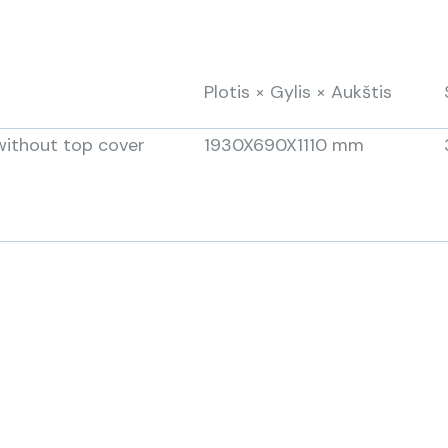
Plotis × Gylis × Aukštis
without top cover
1930X690X1110 mm