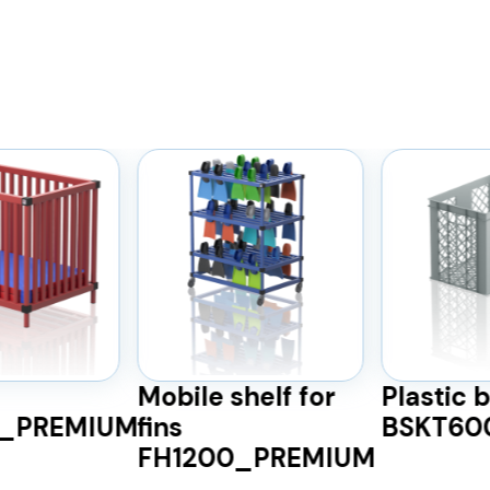
Mobile shelf for
Plastic 
)_PREMIUM
fins
BSKT60
FH1200_PREMIUM