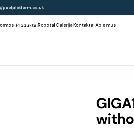
//poolplatform.co.uk
formos
Robotai
Galerija
Kontaktai
Apie mus
Produktai
GIGA1
witho