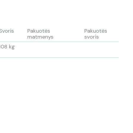
Svoris
Pakuotės
Pakuotės
matmenys
svoris
108 kg