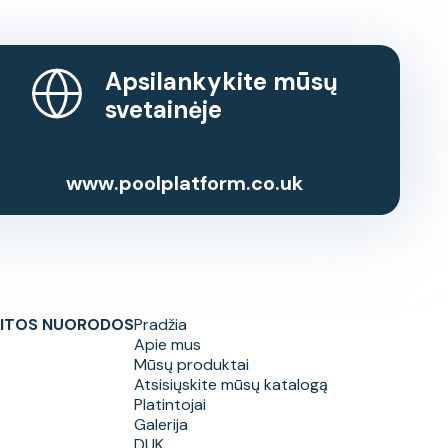
Apsilankykite mūsų
svetainėje
www.poolplatform.co.uk
ITOS NUORODOS
Pradžia
Apie mus
Mūsų produktai
Atsisiųskite mūsų katalogą
Platintojai
Galerija
DUK