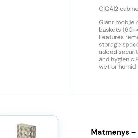
GIGA12 cabine
Giant mobile 
baskets (60×
Features remo
storage space
added securit
and hygienic 
wet or humid a
Matmenys – 