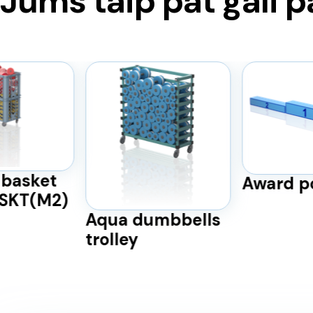
Jums taip pat gali p
basket
Award p
BSKT(M2)
Aqua dumbbells
trolley