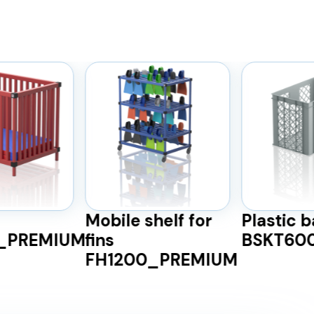
Mobile shelf for
Plastic 
)_PREMIUM
fins
BSKT60
FH1200_PREMIUM