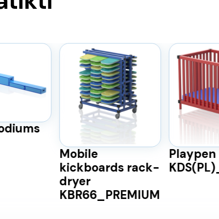
atikti
odiums
Mobile
Playpen
kickboards rack-
KDS(PL
dryer
KBR66_PREMIUM