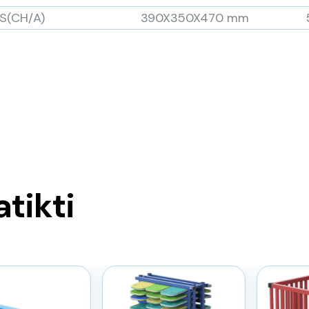
DS(CH/A)
390X350X470 mm
atikti