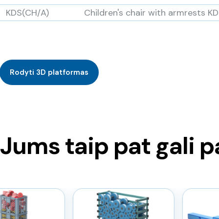
KDS(CH/A)
Children's chair with armrests K
Rodyti 3D platformas
Jums taip pat gali p