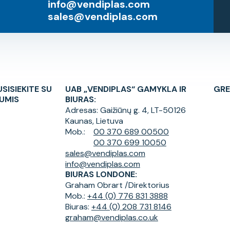
info@vendiplas.com
sales@vendiplas.com
USISIEKITE SU
UAB „VENDIPLAS“ GAMYKLA IR
GRE
UMIS
BIURAS:
Adresas:
Gaižiūnų g. 4, LT-50126
Kaunas, Lietuva
Mob.:
00 370 689 00500
00 370 699 10050
sales@vendiplas.com
info@vendiplas.com
BIURAS LONDONE:
Graham Obrart /
Direktorius
Mob.:
+44 (0) 776 831 3888
Biuras:
+44 (0) 208 731 8146
graham@vendiplas.co.uk