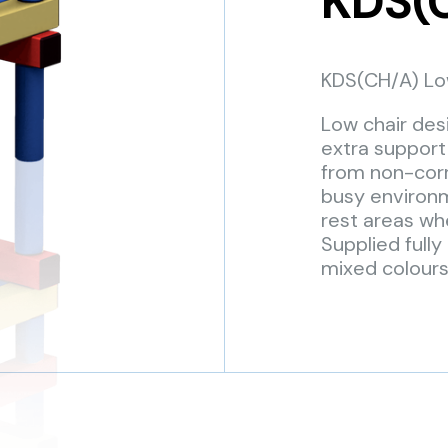
KDS(
KDS(CH/A) Lo
Low chair des
extra support 
from non-corro
busy environme
rest areas wh
Supplied fully
mixed colours