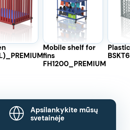
Mobile shelf for
Plastic 
)_PREMIUM
fins
BSKT60
FH1200_PREMIUM
Apsilankykite mūsų
svetainėje