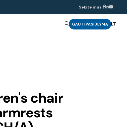
Sekite mus:
LT
GAUTI PASIŪLYMĄ
ren's chair
armrests