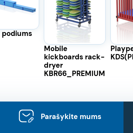
odiums
Mobile
Playpen
kickboards rack-
KDS(PL
dryer
KBR66_PREMIUM
Parašykite mums