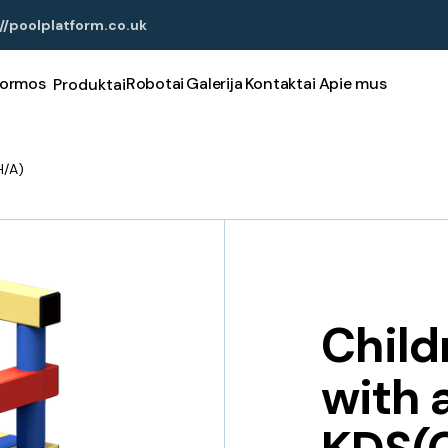
//poolplatform.co.uk
formos
Robotai
Galerija
Kontaktai
Apie mus
Produktai
H/A)
Child
with 