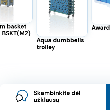
basket
Award p
BSKT(M2)
Aqua dumbbells
trolley
Skambinkite dėl
užklausų