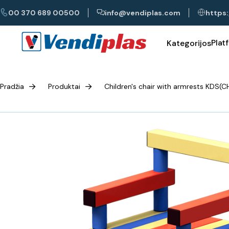
00 370 689 00500
info@vendiplas.com
https:
Plat
Kategorijos
Pradžia
Produktai
Children's chair with armrests KDS(C