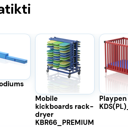
atikti
odiums
Mobile
Playpen
kickboards rack-
KDS(PL
dryer
KBR66_PREMIUM