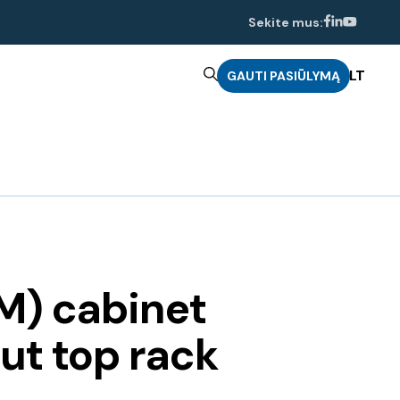
Sekite mus:
LT
GAUTI PASIŪLYMĄ
M) cabinet
ut top rack