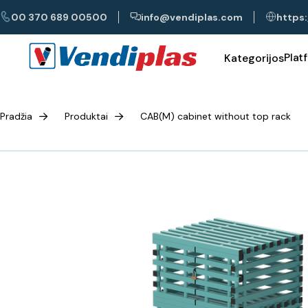
00 370 689 00500
info@vendiplas.com
https:
Plat
Kategorijos
Pradžia
Produktai
CAB(M) cabinet without top rack