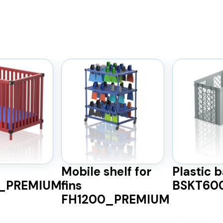
Mobile shelf for
Plastic 
)_PREMIUM
fins
BSKT60
FH1200_PREMIUM