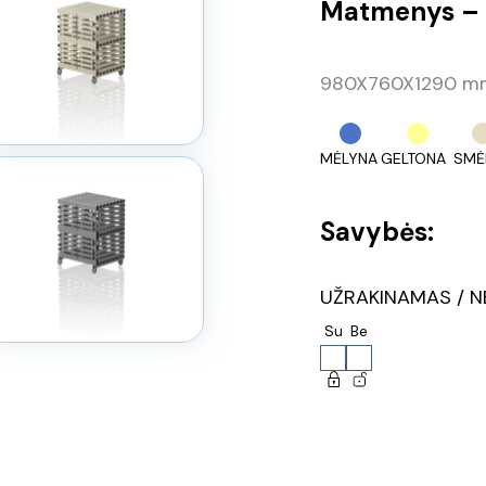
Matmenys – 
980X760X1290 mm,
MĖLYNA
GELTONA
SMĖ
Savybės:
UŽRAKINAMAS / N
Su
Be