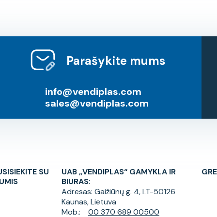
Parašykite mums
info@vendiplas.com
sales@vendiplas.com
USISIEKITE SU
UAB „VENDIPLAS“ GAMYKLA IR
GRE
UMIS
BIURAS:
Adresas:
Gaižiūnų g. 4, LT-50126
Kaunas, Lietuva
Mob.:
00 370 689 00500