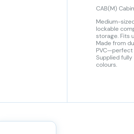
CAB(M) Cabin
Medium-sized
lockable comp
storage. Fits
Made from dur
PVC—perfect 
Supplied fully
colours.