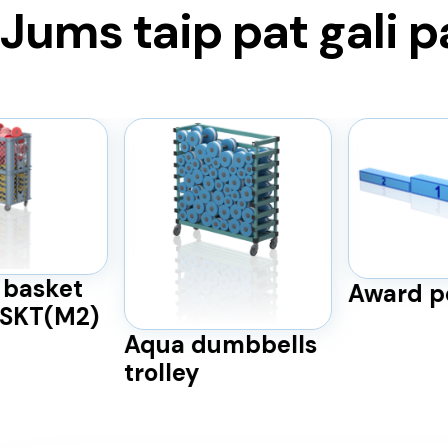
Jums taip pat gali p
basket
Award p
BSKT(M2)
Aqua dumbbells
trolley