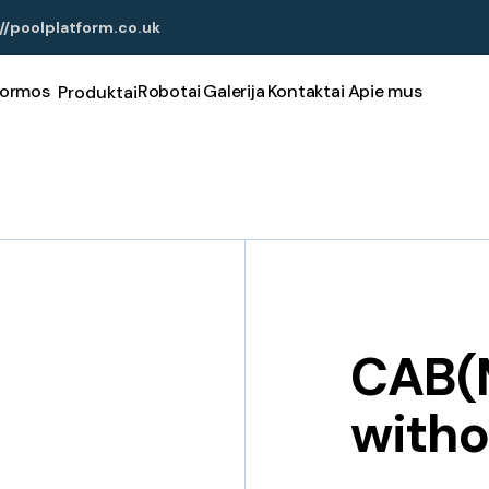
//poolplatform.co.uk
formos
Robotai
Galerija
Kontaktai
Apie mus
Produktai
CAB(
witho