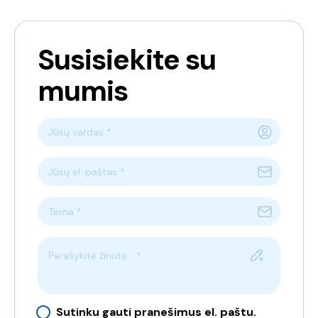
Susisiekite su
mumis
Jūsų vardas *
Jūsų el. paštas *
Tema *
Parašykite žinutę... *
Sutinku gauti pranešimus el. paštu.