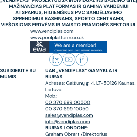
„VENDIPLAS“ PROJEKTUOJA INDIVIDUALIAS BASEINO GYLĮ
MAŽINANČIAS PLATFORMAS IR GAMINA VANDENIUI
ATSPARIUS, HIGIENIŠKUS PVC SANDĖLIAVIMO
SPRENDIMUS BASEINAMS, SPORTO CENTRAMS,
VIEŠOSIOMS ERDVĖMS IR MAISTO PRAMONĖS SEKTORIUI.
www.vendiplas.com
www.poolplatform.co.uk
SUSISIEKITE SU
UAB „VENDIPLAS“ GAMYKLA IR
MUMIS
BIURAS:
Adresas:
Gaižiūnų g. 4, LT-50126 Kaunas,
Lietuva
Mob.:
00 370 689 00500
00 370 699 10050
sales@vendiplas.com
info@vendiplas.com
BIURAS LONDONE:
Graham Obrart /
Direktorius