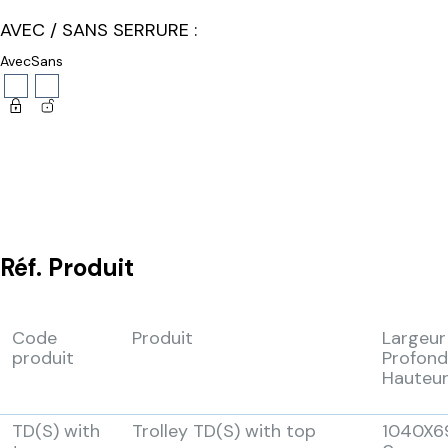
AVEC / SANS SERRURE :
Avec
Sans
Réf.
Produit
Code
Produit
Largeur
produit
Profond
Hauteu
TD(S) with
Trolley TD(S) with top
1040X6