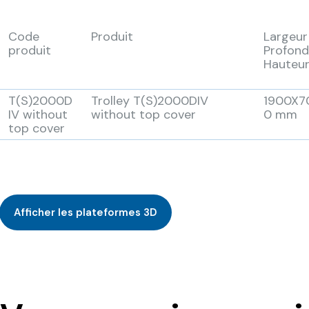
Code
Produit
Largeur
produit
Profond
Hauteu
T(S)2000D
Trolley T(S)2000DIV
1900X7
IV without
without top cover
0 mm
top cover
Afficher les plateformes 3D