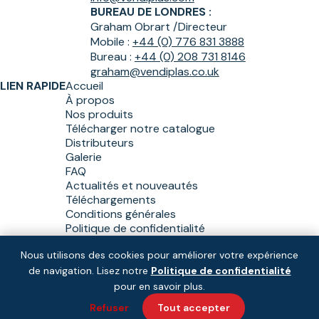
BUREAU DE LONDRES :
Graham Obrart /
Directeur
Mobile :
+44 (0) 776 831 3888
Bureau :
+44 (0) 208 731 8146
graham@vendiplas.co.uk
LIEN RAPIDE
Accueil
À propos
Nos produits
Télécharger notre catalogue
Distributeurs
Galerie
FAQ
Actualités et nouveautés
Téléchargements
Conditions générales
Politique de confidentialité
Nous utilisons des cookies pour améliorer votre expérience
de navigation. Lisez notre
Politique de confidentialité
Copyright © Vendiplas 2026
Solution :
et
pour en savoir plus.
Refuser
Tout accepter