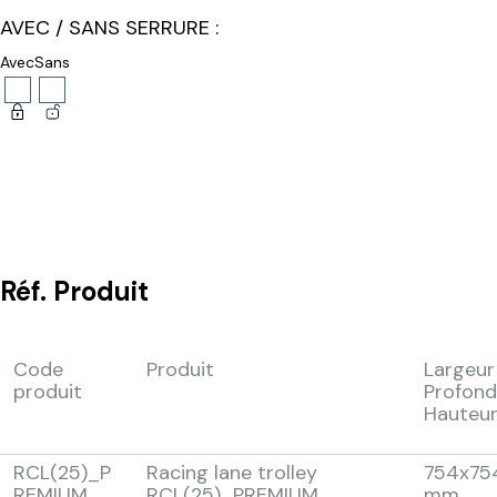
AVEC / SANS SERRURE :
Avec
Sans
Réf.
Produit
Code
Produit
Largeur
produit
Profond
Hauteu
RCL(25)_P
Racing lane trolley
754x75
REMIUM
RCL(25)_PREMIUM
mm