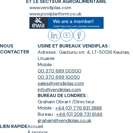
ET LE SECTEUR AGROALIMENTAIRE.
www.vendiplas.com
www.poolplatform.co.uk
NOUS
USINE ET BUREAUX VENDIPLAS :
CONTACTER
Adresse :
Gaiziunu str. 4, LT-50126 Kaunas,
Lituanie
Mobile :
00 370 689 00500
00 370 699 10050
sales@vendiplas.com
info@vendiplas.com
BUREAU DE LONDRES :
Graham Obrart /
Directeur
Mobile :
+44 (0) 776 831 3888
Bureau :
+44 (0) 208 731 8146
graham@vendiplas.co.uk
LIEN RAPIDE
Accueil
À propos