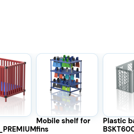
Mobile shelf for
Plastic 
)_PREMIUM
fins
BSKT60