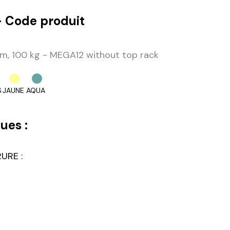
 Code produit
, 100 kg - MEGA12 without top rack
S
JAUNE
AQUA
ues :
URE :