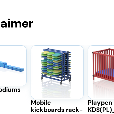
 aimer
odiums
Mobile
Playpen
kickboards rack-
KDS(PL