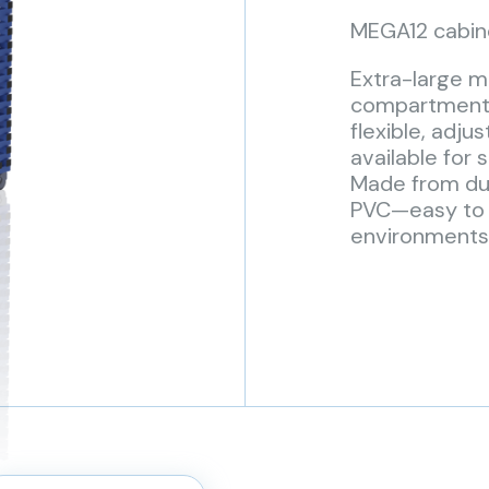
MEGA12 cabin
Extra-large m
compartments
flexible, adju
available fo
Made from dur
PVC—easy to c
environments. 