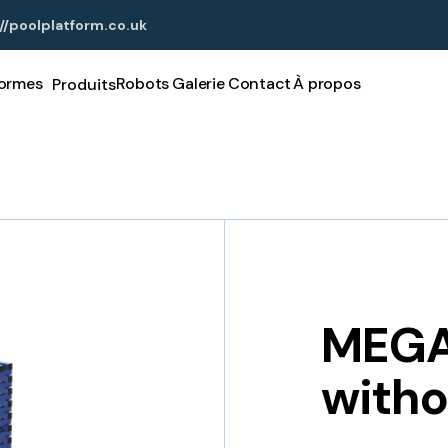
//poolplatform.co.uk
formes
Robots
Galerie
Contact
À propos
Produits
MEGA
witho