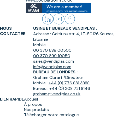
www.poolplatform.co.uk
NOUS
USINE ET BUREAUX VENDIPLAS :
CONTACTER
Adresse :
Gaiziunu str. 4, LT-50126 Kaunas,
Lituanie
Mobile :
00 370 689 00500
00 370 699 10050
sales@vendiplas.com
info@vendiplas.com
BUREAU DE LONDRES :
Graham Obrart /
Directeur
Mobile :
+44 (0) 776 831 3888
Bureau :
+44 (0) 208 731 8146
graham@vendiplas.co.uk
LIEN RAPIDE
Accueil
À propos
Nos produits
Télécharger notre catalogue