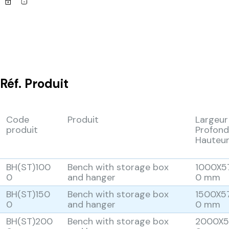
Réf.
Produit
Code
Produit
Largeur
produit
Profond
Hauteu
BH(ST)100
Bench with storage box
1000X5
0
and hanger
0 mm
BH(ST)150
Bench with storage box
1500X5
0
and hanger
0 mm
BH(ST)200
Bench with storage box
2000X5