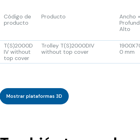
Código de
Producto
Ancho 
producto
Profund
Alto
T(S)2000D
Trolley T(S)2000DIV
1900X7
IV without
without top cover
0 mm
top cover
Mostrar plataformas 3D