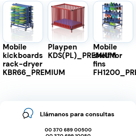
Mobile
Playpen
Mobile
kickboards
KDS(PL)_PREMIUM
shelf for
rack-dryer
fins
KBR66_PREMIUM
FH1200_PR
Llámanos para consultas
00 370 689 00500
00 370 699 10050