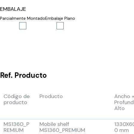
EMBALAJE
Parcialmente Montado
Embalaje Plano
Ref.
Producto
Código de
Producto
Ancho 
producto
Profund
Alto
MS1360_P
Mobile shelf
1330X6
REMIUM
MS1360_PREMIUM
0 mm