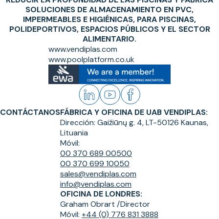
SOLUCIONES DE ALMACENAMIENTO EN PVC,
IMPERMEABLES E HIGIÉNICAS, PARA PISCINAS,
POLIDEPORTIVOS, ESPACIOS PÚBLICOS Y EL SECTOR
ALIMENTARIO.
www.vendiplas.com
www.poolplatform.co.uk
CONTÁCTANOS
FÁBRICA Y OFICINA DE UAB VENDIPLAS:
Dirección:
Gaižiūnų g. 4, LT-50126 Kaunas,
Lituania
Móvil:
00 370 689 00500
00 370 699 10050
sales@vendiplas.com
info@vendiplas.com
OFICINA DE LONDRES:
Graham Obrart /
Director
Móvil:
+44 (0) 776 831 3888