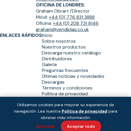
OFICINA DE LONDRES:
Graham Obrart /
Director
Móvil:
+44 (0) 776 831 3888
Oficina:
+44 (0) 208 731 8146
graham@vendiplas.co.uk
ENLACES RÁPIDOS
Inicio
Sobre nosotros
Nuestros productos
Descarga nuestro catálogo
Distribuidores
Galería
Preguntas frecuentes
Últimas noticias y novedades
Descargas
Términos y condiciones
Política de privacidad
Utilizamos cookies para mejorar su experiencia de
navegación. Lea nuestra
Política de privacidad
para
Copyright © Vendiplas 2026
Solución:
y
obtener más información.
Rechazar
Aceptar todo