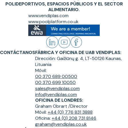
POLIDEPORTIVOS, ESPACIOS PÚBLICOS Y EL SECTOR
ALIMENTARIO.
www.vendiplas.com
www.poolplatform.co.uk
CONTÁCTANOS
FÁBRICA Y OFICINA DE UAB VENDIPLAS:
Dirección:
Gaižiūnų g. 4, LT-50126 Kaunas,
Lituania
Móvil:
00 370 689 00500
00 370 699 10050
sales@vendiplas.com
info@vendiplas.com
OFICINA DE LONDRES:
Graham Obrart /
Director
Móvil:
+44 (0) 776 831 3888
Oficina:
+44 (0) 208 731 8146
graham@vendiplas.co.uk