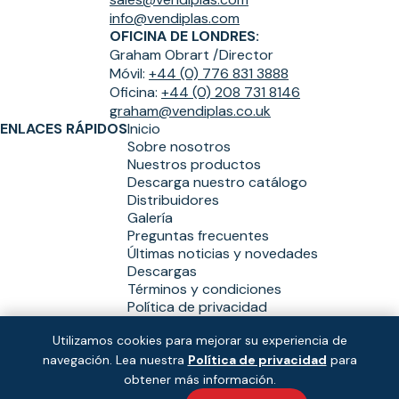
info@vendiplas.com
OFICINA DE LONDRES:
Graham Obrart /
Director
Móvil:
+44 (0) 776 831 3888
Oficina:
+44 (0) 208 731 8146
graham@vendiplas.co.uk
ENLACES RÁPIDOS
Inicio
Sobre nosotros
Nuestros productos
Descarga nuestro catálogo
Distribuidores
Galería
Preguntas frecuentes
Últimas noticias y novedades
Descargas
Términos y condiciones
Política de privacidad
Utilizamos cookies para mejorar su experiencia de
navegación. Lea nuestra
Política de privacidad
para
Copyright © Vendiplas 2026
Solución:
y
obtener más información.