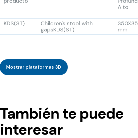
producto
Profund
Alto
KDS(ST)
Children's stool with
350X3
gapsKDS(ST)
mm
Mostrar plataformas 3D
También te puede
interesar