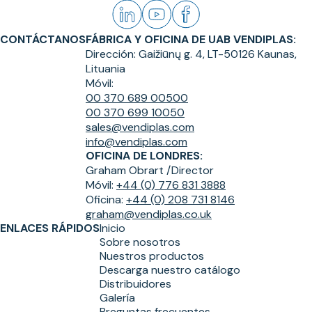
CONTÁCTANOS
FÁBRICA Y OFICINA DE UAB VENDIPLAS:
Dirección:
Gaižiūnų g. 4, LT-50126 Kaunas,
Lituania
Móvil:
00 370 689 00500
00 370 699 10050
sales@vendiplas.com
info@vendiplas.com
OFICINA DE LONDRES:
Graham Obrart /
Director
Móvil:
+44 (0) 776 831 3888
Oficina:
+44 (0) 208 731 8146
graham@vendiplas.co.uk
ENLACES RÁPIDOS
Inicio
Sobre nosotros
Nuestros productos
Descarga nuestro catálogo
Distribuidores
Galería
Preguntas frecuentes