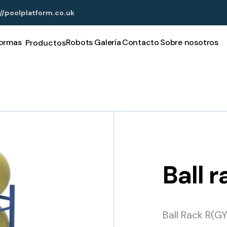
//poolplatform.co.uk
formas
Robots
Galería
Contacto
Sobre nosotros
Productos
Ball 
Ball Rack R(G