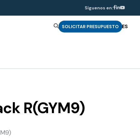
Síguenos en:
ES
SOLICITAR PRESUPUESTO
rack R(GYM9)
YM9)