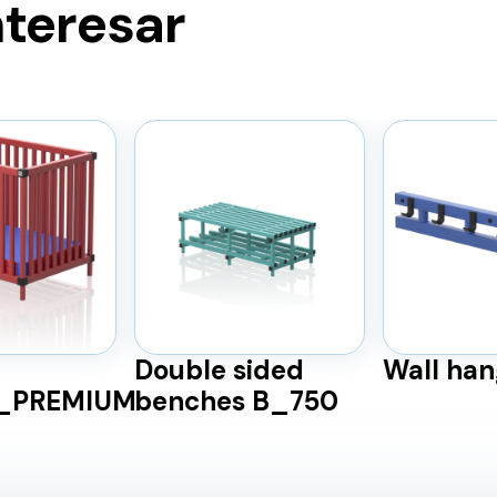
nteresar
Double sided
Wall han
)_PREMIUM
benches B_750