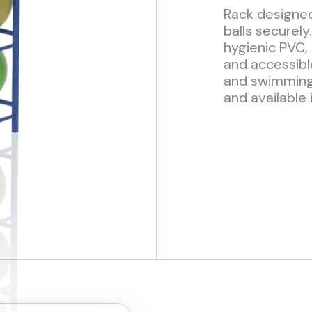
Rack designe
balls securel
hygienic PVC, 
and accessible
and swimming 
and available i