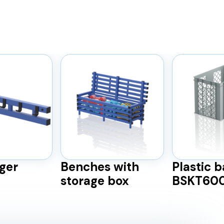
ger
Benches with
Plastic 
storage box
BSKT60