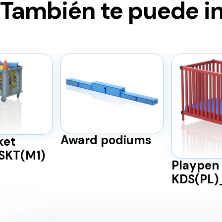
También te puede i
Award podiums
ket
BSKT(M1)
Playpen
KDS(PL