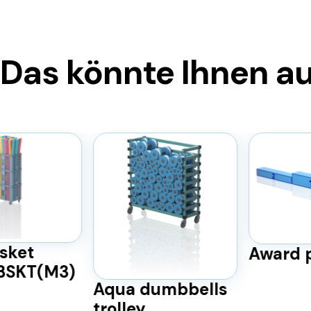
Das könnte Ihnen au
ket
Award p
BSKT(M3)
Aqua dumbbells
trolley