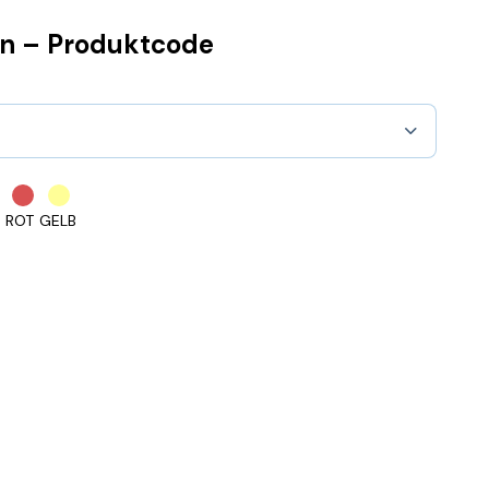
n – Produktcode
U
ROT
GELB