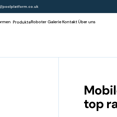
//poolplatform.co.uk
formen
Roboter
Galerie
Kontakt
Über uns
Produkte
Mobil
top r