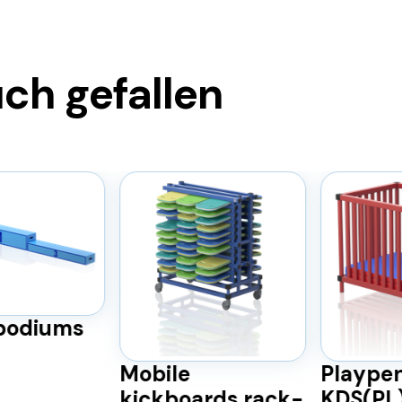
ch gefallen
odiums
Mobile
Playpen
kickboards rack-
KDS(PL