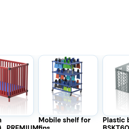
Mobile shelf for
Plastic 
)_PREMIUM
fins
BSKT60