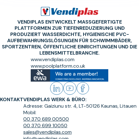
VENDIPLAS ENTWICKELT MASSGEFERTIGTE P
LATTFORMEN ZUR TIEFENREDUZIERUNG UND P
RODUZIERT WASSERDICHTE, HYGIENISCHE PVC-A
UFBEWAHRUNGSLÖSUNGEN FÜR SCHWIMMBÄDER, S
PORTZENTREN, ÖFFENTLICHE EINRICHTUNGEN UND DIE L
EBENSMITTELBRANCHE.
www.vendiplas.com
www.poolplatform.co.uk
KONTAKT
VENDIPLAS WERK & BÜRO:
Adresse:
Gaiziunu str. 4, LT-50126 Kaunas, Litauen
Mobil:
00 370 689 00500
00 370 699 10050
sales@vendiplas.com
info@vendiplas.com