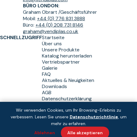
BÜRO LONDON:
Graham Obrart /
Geschäftsführer
Mobil:
+44 (0) 776 831 3888
Büro:
+44 (0) 208 731 8146
graham@vendiplas.co.uk
SCHNELLZUGRIFF
Startseite
Über uns
Unsere Produkte
Katalog herunterladen
Vertriebspartner
Galerie
FAQ
Aktuelles & Neuigkeiten
Downloads
AGB
Datenschutzerklärung
Wir verwenden Cookies, um Ihr Browsing-Erlebnis zu
verbessern. Lesen Sie unsere
Datenschutzrichtlinie
, um
Copyright © Vendiplas 2026
Lösung:
und
mehr zu erfahren.
Ablehnen
Alle akzeptieren