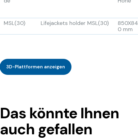
de
Höhe
MSL(30)
Lifejackets holder MSL(30)
850X84
0 mm
3D-Plattformen anzeigen
Das könnte Ihnen
auch gefallen