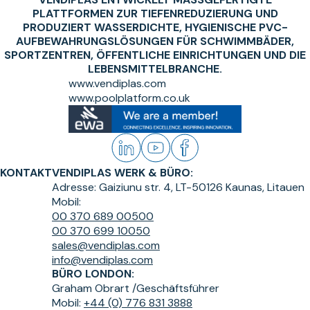
LATTFORMEN ZUR TIEFENREDUZIERUNG UND P
RODUZIERT WASSERDICHTE, HYGIENISCHE PVC-A
UFBEWAHRUNGSLÖSUNGEN FÜR SCHWIMMBÄDER, S
PORTZENTREN, ÖFFENTLICHE EINRICHTUNGEN UND DIE L
EBENSMITTELBRANCHE.
www.vendiplas.com
www.poolplatform.co.uk
KONTAKT
VENDIPLAS WERK & BÜRO:
Adresse:
Gaiziunu str. 4, LT-50126 Kaunas, Litauen
Mobil:
00 370 689 00500
00 370 699 10050
sales@vendiplas.com
info@vendiplas.com
BÜRO LONDON:
Graham Obrart /
Geschäftsführer
Mobil:
+44 (0) 776 831 3888