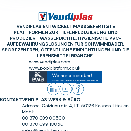
VENDIPLAS ENTWICKELT MASSGEFERTIGTE P
LATTFORMEN ZUR TIEFENREDUZIERUNG UND P
RODUZIERT WASSERDICHTE, HYGIENISCHE PVC-A
UFBEWAHRUNGSLÖSUNGEN FÜR SCHWIMMBÄDER, S
PORTZENTREN, ÖFFENTLICHE EINRICHTUNGEN UND DIE L
EBENSMITTELBRANCHE.
www.vendiplas.com
www.poolplatform.co.uk
KONTAKT
VENDIPLAS WERK & BÜRO:
Adresse:
Gaiziunu str. 4, LT-50126 Kaunas, Litauen
Mobil:
00 370 689 00500
00 370 699 10050
sales@vendiplas.com