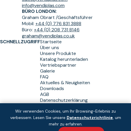
info@vendiplas.com
BÜRO LONDON:
Graham Obrart /
Geschäftsführer
Mobil:
+44 (0) 776 831 3888
Büro:
+44 (0) 208 731 8146
graham@vendiplas.co.uk
SCHNELLZUGRIFF
Startseite
Über uns
Unsere Produkte
Katalog herunterladen
Vertriebspartner
Galerie
FAQ
Aktuelles & Neuigkeiten
Downloads
AGB
Datenschutzerklärung
Wir verwenden Cookies, um Ihr Browsing-Erlebnis zu
verbessern. Lesen Sie unsere
Datenschutzrichtlinie
, um
Copyright © Vendiplas 2026
Lösung:
und
mehr zu erfahren.