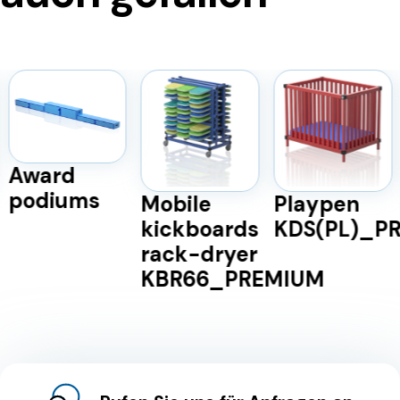
Mobile
Playpen
Mobile
kickboards
KDS(PL)_PREMIUM
shelf for
rack-dryer
fins
KBR66_PREMIUM
FH1200_P