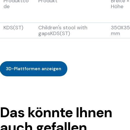
Produktco
Produkt
Breite ×
de
Höhe
KDS(ST)
Children's stool with
350X3
gapsKDS(ST)
mm
3D-Plattformen anzeigen
Das könnte Ihnen
auch gefallen